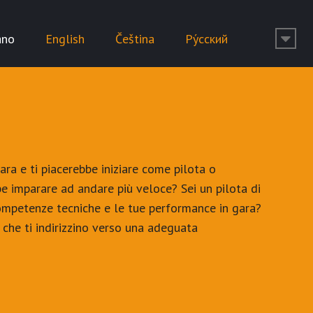
ano
English
Čeština
Ру́сский
ra e ti piacerebbe iniziare come pilota o
bbe imparare ad andare più veloce? Sei un pilota di
competenze tecniche e le tue performance in gara?
che ti indirizzino verso una adeguata