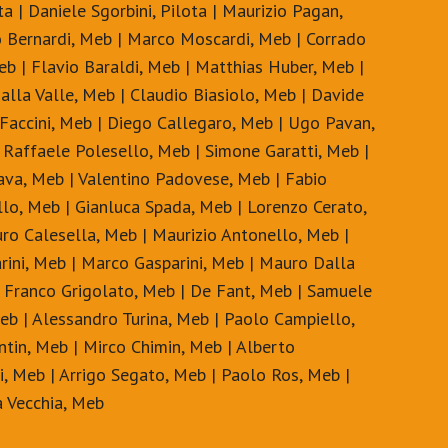
a | Daniele Sgorbini, Pilota | Maurizio Pagan,
ino Bernardi, Meb | Marco Moscardi, Meb | Corrado
eb | Flavio Baraldi, Meb | Matthias Huber, Meb |
lla Valle, Meb | Claudio Biasiolo, Meb | Davide
 Faccini, Meb | Diego Callegaro, Meb | Ugo Pavan,
Raffaele Polesello, Meb | Simone Garatti, Meb |
va, Meb | Valentino Padovese, Meb | Fabio
llo, Meb | Gianluca Spada, Meb | Lorenzo Cerato,
uro Calesella, Meb | Maurizio Antonello, Meb |
rini, Meb | Marco Gasparini, Meb | Mauro Dalla
| Franco Grigolato, Meb | De Fant, Meb | Samuele
Meb | Alessandro Turina, Meb | Paolo Campiello,
antin, Meb | Mirco Chimin, Meb | Alberto
i, Meb | Arrigo Segato, Meb | Paolo Ros, Meb |
a Vecchia, Meb