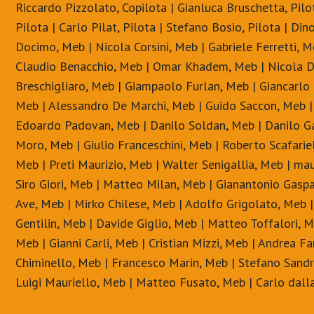
Riccardo Pizzolato, Copilota | Gianluca Bruschetta, Pilot
Pilota | Carlo Pilat, Pilota | Stefano Bosio, Pilota | D
Docimo, Meb | Nicola Corsini, Meb | Gabriele Ferretti, M
Claudio Benacchio, Meb | Omar Khadem, Meb | Nicola Da
Breschigliaro, Meb | Giampaolo Furlan, Meb | Giancarlo
Meb | Alessandro De Marchi, Meb | Guido Saccon, Meb | 
Edoardo Padovan, Meb | Danilo Soldan, Meb | Danilo Ga
Moro, Meb | Giulio Franceschini, Meb | Roberto Scafarie
Meb | Preti Maurizio, Meb | Walter Senigallia, Meb | ma
Siro Giori, Meb | Matteo Milan, Meb | Gianantonio Gaspa
Ave, Meb | Mirko Chilese, Meb | Adolfo Grigolato, Meb 
Gentilin, Meb | Davide Giglio, Meb | Matteo Toffalori, 
Meb | Gianni Carli, Meb | Cristian Mizzi, Meb | Andrea F
Chiminello, Meb | Francesco Marin, Meb | Stefano Sandr
Luigi Mauriello, Meb | Matteo Fusato, Meb | Carlo dall