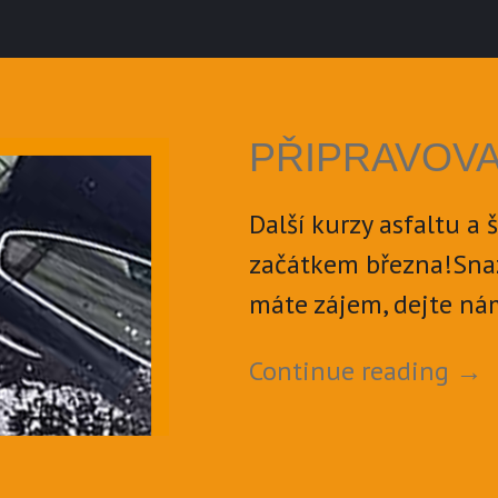
PŘIPRAVOVA
Další kurzy asfaltu a
začátkem března!Snaž
máte zájem, dejte n
Continue reading
→