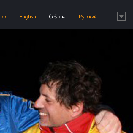
ano
English
Čeština
Ру́сский