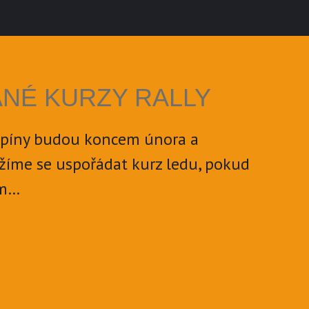
NÉ KURZY RALLY
 špíny budou koncem února a
íme se uspořádat kurz ledu, pokud
ám…