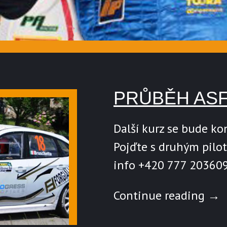
PRŮBĚH AS
Další kurz se bude ko
Pojďte s druhým pilo
info +420 777 20360
Continue reading
→