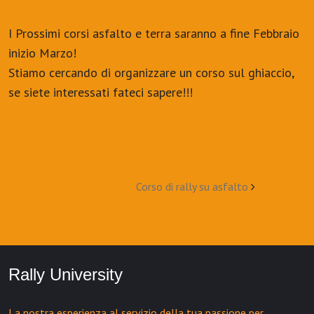
I Prossimi corsi asfalto e terra saranno a fine Febbraio
inizio Marzo!
Stiamo cercando di organizzare un corso sul ghiaccio,
se siete interessati fateci sapere!!!
Post
Corso di rally su asfalto
navigation
Rally University
La nostra esperienza al servizio della tua passione per