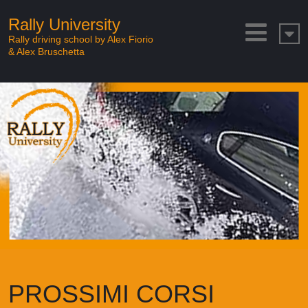
Rally University
Rally driving school by Alex Fiorio
& Alex Bruschetta
PROSSIMI CORSI